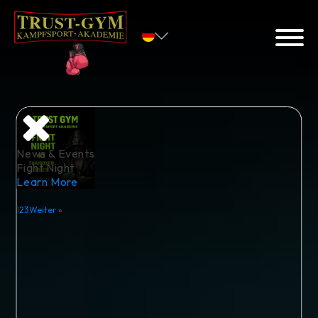
Deutsch
English
News & Events
Fight Night
Learn More
1
2
3
Weiter »